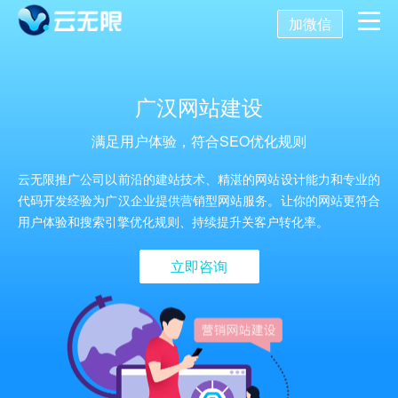
加微信
首页
广汉网站建设
营销推广
满足用户体验，符合SEO优化规则
数字化营销
数字化建设
SEO优化
云无限推广公司以前沿的建站技术、精湛的网站设计能力和专业的
代码开发经验为广汉企业提供营销型网站服务。让你的网站更符合
用户体验和搜索引擎优化规则、持续提升关客户转化率。
SEO技术
新媒体营销
网站建设
关键词SEO排名
立即咨询
关于我们
网站优化
公众号开发
百度SEO诊断
SEO优化诊断
AISEO系统
托管代运营
小程序开发
网站优化方案
SEO基础优化
关于我们
舆情监控
APP开发