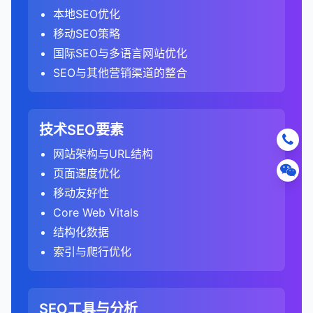
307重定向
：与302类似，但要求客户端端保持请
优化内容以获取特色摘要。
通过直观地展示数据和趋势，可以减少决策中的主
2. 分析竞争对手的关键词策略
的比例。
识别排名下降的页面，并找出原因。
着更高的竞争。
确保规范URL指向有效的、可访问的页面。
链接相关性
：分析链接来源网站与你的网站的主题
及时修复任何安全威胁，避免网站被标记为不安
本地SEO优化
度。
配置认证，以审计需要登录的页面。
分析竞争对手的排名策略。
求方法不变。
综合所有分析结果，识别竞争对手的优势和劣势。
观因素。
GA4：关注参与会话与总会话的比例，考虑了
优化标题标签和元描述，提高点击率。
竞争度
关键词排名分析
：
：
避免将规范URL指向404页面或重定向页面。
相关性。
B. 用户参与度分析
全。
移动SEO策略
设置自定义HTTP头。
找出你可以利用的机会和需要应对的威胁。
这有助于制定更有效的SEO策略和优化措施。
308重定向
：与301类似，但要求客户端保持请求
C. 内容分析
更多的参与指标。
3. 分析转化
评估在有机搜索中排名特定关键词的难度。
识别竞争对手排名的关键词。
管理本地搜索存在，优化本地商家信息。
链接位置
：分析链接在页面上的位置（如内容内、
手动操作报告
：
不要设置相互冲突的规范标签（如A指向B，B指向
分析页面的跳出率、停留时间和页面浏览量。
国际SEO与多语言网站优化
方法不变。
制定差异化的SEO策略，以超越竞争对手。
3. 运行技术审计
时间因素
分析表现最佳的内容类型和主题。
：
大多数工具使用1-100的分数表示竞争度。
分析这些关键词的搜索量、竞争度和转化价值。
转化路径分析
：
侧边栏、页脚）。
6. 监控进度和效果
A）。
优化图片和视频，提高在多媒体结果中的可见度。
检查网站是否受到Google的手动操作处罚。
识别高跳出率页面，并分析原因（如内容质量、相
SEO与其他营销渠道的整合
设定明确的目标和关键绩效指标。
元刷新
：通过HTML元标签签实现的重定向，不如
识别内容差距，即用户需求但网站尚未覆盖的主
Universal Analytics：不考虑停留时间，只考虑
关键词难度
比较你和竞争对手的关键词覆盖范围。
：
启动审计工具，开始爬行和分析网站。
在"转化" > "目标" > "路径"报告中，分析有机搜
可视化仪表板可以帮助实时监控SEO进度和效果。
关性、用户体验）。
了解处罚原因，并提交 reconsideration请求。
确保每个页面只有一个规范标签。
C. 锚文本分析
监控和管理知识面板信息。
不如服务器端重定向对SEO友好。
题。
页面浏览次数和互动事件。
索访客的转化路径。
关键词差距分析
类似于竞争度，但更专注于排名所需的SEO努
：
根据网站大小，这可能需要几分钟到几小时。
SEO竞争分析工具
这使得可以快速识别问题并及时调整策略。
分析用户在页面上的行为流和互动模式。
对于移动版本，使用rel="alternate"标签指向桌面
分析锚文本分布，了解最常见的锚文本类型。
总结来说，serps是搜索引擎用户体验的核心，也是
4. 优化搜索展示
分析内容的深度和质量。
GA4：将停留时间超过10秒作为参与会话的标
总结来说，301重定向是一种重要的技术，用于在
力。
了解哪些页面和路径最有可能导致转化。
识别竞争对手排名但你未排名的高价值关键词。
大型网站可能需要分段审计或使用更强大的工具。
关键词研究工具
可视化报告可以帮助展示SEO工作的价值和成果。
：SEMrush、Ahrefs、Moz
技术SEO要素
版本，同时使用canonical标签指向首选版本。
识别过度优化的锚文本，避免被视为操纵。
SEO的主要战场。了解serps的结构和组成部分，以
C. 转化分析
准之一。
URL更改时维护用户体验和保留SEO价值。正确使用
评估内容的新鲜度和时效性。
结构化数据报告
考虑因素包括当前排名网站的权威性、内容质量
：
转化漏斗分析
：
找出你排名但竞争对手未排名的关键词优势。
Keyword Explorer
及如何优化网站在serps中的表现，对于提高有机流
4. 分析审计报告
定期审核规范标签，确保它们仍然准确。
确保锚文本多样化，包括品牌词、通用词和精确匹
301重定向可以确保确保网站迁移、URL结构更改或
网站架构与URL结构
SEO中常见的数据可视化类型
分析内容页面的转化率和转化价值。
和链接概况。
指标名称
：
监控结构化数据的实施状态。
设置和分析转化漏斗，了解有机搜索访客在转化
搜索意图分析
：
D. 用户行为分析
竞争分析工具
：SEMrush、Ahrefs、SpyFu、
量和实现业务目标至关重要。随着搜索引擎算法的不
配关键词。
内容合并不会对有机搜索流量产生负面影响。了解何
页面速度优化
识别最有效的转化路径和内容。
点击率（CTR）
：
规范URL与其他技术的区别：
A. 爬行和索引问题
过程中的流失点。
Universal Analytics：使用"跳出率"作为主要指
趋势图/线图
：显示随时间变化的数据，如有机搜
识别结构化数据错误，以获取丰富片段。
SimilarWeb
分析竞争对手针对不同搜索意图的关键词策略。
断发展，serps的结构也在不断演变，SEO专业人员
分析有机搜索访客的跳出率、停留时间和页面浏览
时以及如何使用301重定向是每个SEO专业人员必备
移动友好性
D. 链接增长趋势
标。
索流量、排名变化等。
分析内容对转化漏斗的贡献。
了解搜索特定关键词的用户点击搜索结果的比
优化漏斗中的薄弱环节，提高转化率。
面包屑导航报告
：
爬行错误
：404错误、服务器错误、重定向链等。
需要持续关注这些变化并调整他们的策略。
链接分析工具
：Ahrefs、Majestic、Moz Link
评估他们如何覆盖信息型、导航型、商业调查型
301重定向
：
量。
的技能。
例。
Core Web Vitals
GA4：使用"参与率"作为主要指标，不再直接提
柱状图/条形图
：比较不同类别或时间段的数据，
有机搜索转化价值
：
分析外链增长趋势，了解链接建设的效果。
Explorer
监控面包屑导航的实施状态。
和交易型关键词。
索引问题
：noindex标签、canonical标签问题、重
301重定向是服务器端的永久重定向，会将用户
识别高跳出率页面，并分析原因。
3. 分析内容质量和优化机会
供跳出率。
如不同页面的流量、不同关键词的排名等。
高CTR表明关键词有较高的用户兴趣。
结构化数据
复内容等。
分析有机搜索流量带来的转化价值。
识别异常的链接增长或下降，可能表明算法更新或
技术SEO工具
：Screaming Frog、Google
修复面包屑导航问题，改善搜索结果展示。
和搜索引擎都引导到新URL。
分析用户在网站上的浏览路径和行为流。
3. 分析竞争对手的内容策略
A. 关键词使用分析
饼图/环形图
：显示部分与整体的关系，如流量来
转化价值
索引与爬行优化
：
手动操作。
Search Console、PageSpeed Insights
爬行预算问题
比较不同关键词、页面和流量来源的转化价值。
：低价值页面消耗爬行预算、爬行深
对SEO和数据分析的影响：
AMP报告
：
规范URL是建议性的，不会自动重定向用户。
评估移动用户体验。
源分布、转化率分布等。
内容主题分析
：
分析页面的关键词密度和分布。
评估特定关键词的潜在转化价值。
度过深等。
比较不同时期的链接增长情况。
内容分析工具
：Clearscope、MarketMuse、
监控AMP页面的状态。
noindex标签
：
数据比较困难
：由于定义不同，不同分析工具中的
4. 分析关键词（在GA4中有限）
E. 转化分析
散点图
：显示两个变量之间的关系，如页面速度与
分析竞争对手的主要内容主题和子主题。
Frase
识别缺失的重要关键词。
考虑关键词与业务目标的相关性。
修复AMP错误，确保AMP页面在移动搜索中正
B. 技术SEO元素
E. 链接来源分析
跳出率/参与率数据不能直接比较。
noindex标签告诉搜索引擎不要索引页面。
转化率的关系。
由于Google的关键词加密政策，Google
SEO工具与分析
评估他们的内容深度和广度。
分析有机搜索流量的转化率和转化价值。
社交媒体分析工具
确保关键词使用自然，避免过度优化。
：Hootsuite、Buffer、
季节性
：