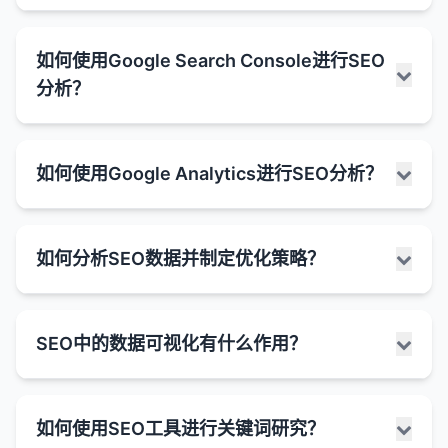
常见的结构化数据类型：
不同的跟踪模型。
的大部分链接权益转移到新URL。
可能包含准备步骤和配料列表。
付费搜索结果
：
许多网站会自动生成多个包含相同或相似内容的
避免重复内容
：如果多个URL指向相同的内容，
文章（Article）
URL（如分页、筛选器、会话ID等）。
：用于新闻、博客文章等。
Universal Analytics中的跳出率定义：
SEO竞争分析是了解竞争对手的SEO策略、优势和劣
广告商通过付费获得的搜索结果位置。
事件信息
：
如何使用Google Search Console进行SEO
301重定向可以帮助集中集中链接权益并避免重复
势，以便制定更有效的SEO计划的过程。通过分析竞
规范URL帮助搜索引擎识别这些重复内容，并将
通常标有"广告"或"推广"字样。
产品（Product）
：用于电子商务产品页面，可包
显示事件日期、时间、地点和票价等信息。
基于会话的定义
：
分析？
内容问题。
争对手，你可以发现机会、避免常见错误，并找到超
它们集中到一个首选URL。
含价格、评分、库存状态等信息。
位于有机搜索结果之前或旁边。
可能包含事件类型和表演者信息。
在Universal Analytics中，跳出率被定义为"单
越竞争对手的方法。
网站迁移
：在网站迁移或域名更改时，301重定向
集中链接权益
：
评论（Review）
：用于产品或服务的用户评论，
页会话"占总会话数的百分比。
丰富片段
：
FAQ（常见问题）
：
是确保用户和搜索引擎能够找到新网站的关键。
SEO竞争分析的步骤：
可包含星级评分。
如果多个URL指向相似内容，链接权益可能会分
Google Search Console（GSC）是Google提供的
单页会话是指用户只浏览了一个页面，且在该页
包含额外信息的有机搜索结果，如星级评分、价
在搜索结果中显示问题和简短回答。
如何使用Google Analytics进行SEO分析？
URL规范化
：帮助搜索引擎确定首选URL版本（如
散在这些URL之间。
免费工具，用于帮助网站管理员监控和优化网站在
面上没有触发任何其他互动事件（如点击、表单
格、事件信息等。
事件（Event）
：用于音乐会、会议等事件，可包
用户可以直接在搜索结果中展开查看答案。
1. 识别主要竞争对手
带www或不带www的版本）。
Google搜索结果中的表现。它提供了有关网站在
规范URL告诉搜索引擎将所有链接权益集中到首
提交等）就离开网站的会话。
含日期、时间、地点等信息。
通过结构化数据标记实现。
HowTo（教程）
：
确定在有机搜索结果中与你竞争的主要网站。
Google搜索中的可见度、搜索流量、索引状态和技术
选URL。
何时使用301重定向：
计算公式
：
Google Analytics是一款强大的免费工具，用于跟踪
食谱（Recipe）
：用于烹饪食谱，可包含烹饪时
知识面板
：
显示步骤说明和完成时间等信息。
不仅包括直接的业务竞争对手，还包括在搜索结果
问题的宝贵数据。
如何分析SEO数据并制定优化策略？
改善索引效率
：
和分析网站流量和用户行为。虽然它主要用于整体网
间、难度、配料等信息。
跳出率 = (单页会话数 / 总会话数) × 100%
显示关于特定实体（如人物、地点、组织等）的
网站迁移
：将网站从一个域名迁移到另一个域名。
中排名靠前的任何网站。
可能包含每个步骤的简短描述。
如何使用Google Search Console进行SEO分析：
站分析，但也可以提供有关SEO性能的宝贵见解。通
通过减少重复内容的索引，搜索引擎可以更有效
综合信息。
本地企业（LocalBusiness）
：用于本地企业，可
特点
：
使用搜索引擎、关键词研究工具和竞争分析工具来
URL结构更改
：更改网站的URL结构或页面命名。
文章信息
：
过分析Google Analytics数据，你可以了解有机搜索
地使用其爬行预算。
包含地址、电话、营业时间等信息。
通常位于搜索结果的右侧。
分析SEO数据并制定优化策略是一个系统性的过程，
如果用户在一个页面上停留时间较长但没有任何
识别竞争对手。
1. 监控搜索流量
合并页面
：将多个页面的内容合并到一个页面。
流量的来源、用户行为和转化情况，从而优化SEO策
显示作者、发布日期和阅读时间等信息。
这有助于确保重要内容得到优先爬行和索引。
SEO中的数据可视化有什么作用？
它涉及收集、分析和解释数据，然后基于这些洞察采
互动，仍然会被视为跳出。
信息来源于于多种渠道道，包括维基百科等。
FAQ（常见问题）
：用于常见问题解答页面。
性能报告
：
略。
可能包含文章的缩略图。
2. 分析关键词排名
删除页面
：当删除页面时，将其重定向到相关的替
控制搜索结果中显示的URL
：
取行动来提高网站的搜索可见度和有机流量。这个过
页面浏览是默认的互动事件。
特色摘要
：
HowTo
：用于教程或步骤说明页面。
分析网站的搜索点击量、展示次数、点击率
代页面。
如何使用Google Analytics进行SEO分析：
程需要结合多种工具和数据源，以及对SEO最佳实践
本地企业信息
：
确定竞争对手排名的关键词，特别是那些对你的业
规范URL可以帮助控制在搜索结果中显示哪个
其他互动事件（如事件跟踪、电子商务交易等）
SEO中的数据可视化是将复杂的SEO数据转化为图形
位于有机搜索结果顶部的特殊结果，提供查询的
（CTR）和平均排名。
结构化数据的格式：
的深入理解。
务重要的关键词。
HTTP到HTTPS迁移
：将网站从HTTP升级到
URL版本。
显示地址、电话、营业时间和评分等信息。
如何使用SEO工具进行关键词研究？
会将单页会话转换为非跳出会话。
或图像表示的过程，以便更直观地理解、分析和沟通
直接答案。
1. 分析有机搜索流量
识别表现最佳的页面和关键词。