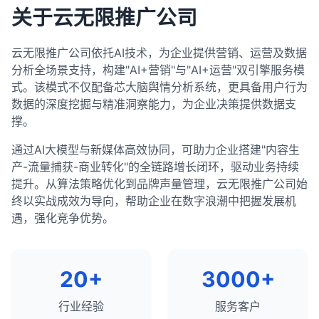
分析他们的多媒体使用和互动元素。
landscape，并制定数据驱动的关键词策略，从而提
改进内容可读性和格式。
优化现有内容的关键词使用和结构。
关于云无限推广公司
总结来说，使用SEO工具进行网站技术审计是一个系
定期监控和分析外链概况。
高网站的搜索可见度和有机流量。
优化转化路径和号召性用语。
统性的过程，它涉及选择合适的工具、配置审计设
改善内容的可读性和用户体验。
7. 综合分析和策略制定
结合多种工具进行综合分析。
置、运行审计、分析报告、优先级排序和修复问题，
内容推广策略
：
云无限推广公司依托AI技术，为企业提供营销、运营及数据
优势和劣势分析
：
6. 实施和监控
制定长期的链接建设策略，而非短期的链接获取。
以及验证和监控。通过定期进行技术审计，你可以确
分析全场景支持，构建"AI+营销"与"AI+运营"双引擎服务模
制定内容推广计划，增加内容的可见度和参与
识别竞争对手的主要优势和劣势。
制定详细的实施计划和时间表。
保网站在技术上是健康的，最大限度地提高搜索引擎
总结来说，使用SEO工具进行外链分析是了解网站链
式。该模式不仅配备芯大脑舆情分析系统，更具备用户行为
度。
评估自己网站的相对优势和劣势。
爬行和索引效率，并为良好的搜索排名奠定基础。
优先解决高影响的问题和机会。
接概况、评估竞争 landscape、识别链接机会和监控
数据的深度挖掘与精准洞察能力，为企业决策提供数据支
识别有效的内容推广渠道。
机会和威胁分析
：
链接健康状况的重要过程。通过全面的外链分析，你
定期监控关键指标，评估优化效果。
撑。
识别可以利用的机会。
可以制定更有效的链接建设策略，提高网站的权威性
内容分析的最佳实践
根据数据和结果调整策略。
通过AI大模型与新媒体高效协同，可助力企业搭建"内容生
和排名潜力。外链分析应该是任何全面SEO策略的重
评估需要应对的威胁。
建立持续优化的循环。
结合定量和定性分析。
产-流量捕获-商业转化"的全链路增长闭环，驱动业务持续
要组成部分，需要定期进行以适应不断变化的搜索环
差异化策略
：
关注用户需求和搜索意图。
提升。从算法策略优化到品牌声量管理，云无限推广公司始
总结来说，分析SEO数据并制定优化策略是一个系统
境。
制定差异化的SEO策略，以超越竞争对手。
定期进行内容审计和分析。
终以实战成效为导向，帮助企业在数字浪潮中把握发展机
性的过程，它涉及确定关键指标、收集和分析数据、
找出竞争对手未充分覆盖的领域。
遇，强化竞争优势。
识别机会和问题、制定策略并实施。这个过程需要结
使用多种工具进行综合分析。
优先级排序
：
合多种工具和数据源，以及对SEO最佳实践的深入理
基于数据制定内容策略，而非猜测。
解。通过持续分析和优化，你可以不断提高网站的搜
根据影响和可行性对策略进行优先级排序。
关注内容的质量和价值，而非数量。
索可见度和有机流量，实现业务目标。
制定详细的实施计划和时间表。
20+
3000+
总结来说，使用SEO工具进行内容分析是评估内容性
能、识别优化机会、了解竞争 landscape和制定有效
常用的SEO竞争分析工具
行业经验
服务客户
内容策略的重要过程。通过全面的内容分析，你可以