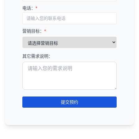
优先修复影响大量页面的问题。
改进内容结构和格式，提高可读性和用户体验。
分析竞争对手未覆盖的内容机会。
Google Keyword Planner
：免费工具，提供搜索
移动友好性分析
：
分析新链接的质量和相关性。
电话：
*
如全局的元描述模板问题、图片优化问题等。
关键词机会分析
：
量和竞争度数据。
B. 技术SEO策略
评估竞争对手的移动友好性。
监控丢失的链接
：
按修复难度排序
：
识别有搜索量但竞争度较低的关键词。
SEMrush
：全面的SEO工具，提供关键词研究、
修复爬行错误和索引问题。
分析他们的响应式设计和移动用户体验。
监控丢失的链接，了解为什么链接被移除。
考虑修复的技术难度和所需资源。
分析长尾关键词机会。
竞争分析等功能。
优化页面速度和Core Web Vitals。
结构化数据分析
：
营销目标：
*
尝试恢复重要的丢失链接。
可以先解决一些容易修复但影响较大的问题。
内容格式机会
：
Ahrefs
：强大的关键词研究和链接分析工具。
改善移动友好性。
分析竞争对手的结构化数据实施情况。
监控不良链接
：
创建修复计划
：
识别未充分利用的内容格式（如视频、信息图
Moz Keyword Explorer
：提供关键词难度和机会
优化网站架构和内部链接。
识别他们使用的结构化数据类型。
识别可能有害的链接（如来自垃圾网站的链
表、播客等）。
分数。
制定详细的修复计划和时间表。
实施结构化数据。
其它需求说明：
接）。
分析不同内容格式的表现。
6. 分析竞争对手的用户体验
KeywordTool.io
：从多个来源获取关键词建议。
分配责任人和资源。
使用Google的不自然链接报告工具处理不良链
C. 链接建设策略
AnswerThePublic
：专注于问题型关键词和长尾
设置检查点和验证步骤。
网站设计分析
：
接。
6. 制定内容优化策略
关键词。
识别和争取高价值的链接机会。
评估竞争对手的网站设计和视觉吸引力。
定期审计
：
6. 验证和监控
内容更新策略
：
Ubersuggest
：由Neil Patel创建的免费关键词研
创建有价值的内容，自然吸引链接。
分析他们的品牌一致性和用户界面。
定期进行外链审计，评估链接概况的健康状况。
制定内容更新计划，保持内容新鲜和相关。
修复问题后，重新运行审计以验证修复效果。
究工具。
修复损坏的链接。
导航和可用性分析
：
调整链接建设策略，以获得更好的结果。
优先更新高价值但表现不佳的内容。
使用Google Search Console等工具监控技术问
提交预约
监控和管理链接概况。
总结来说，使用SEO工具进行关键词研究是一个系统
评估竞争对手的网站导航和可用性。
题。
内容创建策略
：
外链分析的最佳实践
性的过程，它涉及确定核心关键词、扩展关键词列
分析他们的用户路径和转化漏斗。
D. 用户体验优化策略
建立定期审计计划，预防未来的技术问题。
基于内容差距分析创建新内容。
表、分析关键词指标、理解搜索意图、组织和优先级
关注链接质量而非数量。
内容体验分析
：
改善页面设计和布局。
监控关键技术指标的变化，如页面速度、Core
确定最佳内容格式和结构。
排序，以及持续监控和优化。通过有效地使用SEO工
确保链接来源与你的网站主题相关。
评估竞争对手的内容阅读体验。
Web Vitals等。
优化导航和网站结构。
具，你可以识别高价值的关键词机会，了解竞争
内容优化策略
：
追求自然的锚文本分布。