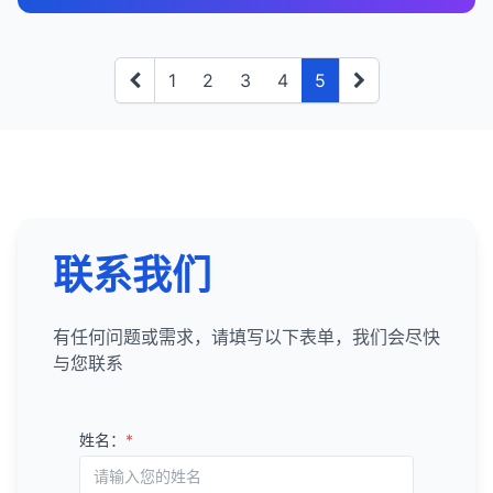
析。
4. 识别链接机会
Excel/Google Sheets
：基本但有效的可视化工
识别竞争对手的主要链接来源。
机会
：
内容主题分析
：
移动视图中的内容可读性问题。
建立内容集群
：
具。
跟踪关键指标的变化趋势，评估SEO策略的效果。
分析这些来源的权威性和相关性。
未链接的品牌提及
高搜索量、低竞争的关键词机会。
：
Google Analytics与SEO的最佳实践
分析竞争对手的内容主题和覆盖范围。
基于关键词组创建内容集群，包括支柱页面和相
E. 安全问题
Databox
：专注于业务仪表板的可视化工具。
优先解决影响最大的问题，如安全问题、手动操作
锚文本分析
：
表现良好但有优化空间的页面。
找出提到你的品牌但没有链接的网站。
结合Google Search Console数据进行综合分析。
识别内容差距和未满足的用户需求。
关子页面。
1
2
3
4
5
和移动可用性问题。
缺少HTTPS。
分析竞争对手的锚文本分布。
内容差距和未满足的用户需求。
联系网站管理员，请求添加链接。
总结来说，数据可视化在SEO中扮演着重要角色，它
设置目标和电子商务跟踪，衡量SEO的业务价值。
内容质量分析
：
这有助于建立网站在特定主题上的权威性。
混合内容问题。
可以简化复杂数据、识别趋势和模式、发现机会和问
总结来说，Google Search Console是SEO专业人员
识别他们的主要品牌词和关键词策略。
资源页面链接
链接建设机会。
：
创建自定义维度和指标，跟踪对SEO重要的特定数
评估竞争对手内容的质量、深度和全面性。
优先级排序
：
题、提高沟通效率、支持数据驱动决策，并帮助监控
的必备工具，它提供了有关网站在Google搜索中的表
安全证书问题。
链接建设策略
：
问题
找出行业相关的资源页面。
：
据。
分析他们的内容格式和结构。
基于搜索量、竞争度、转化价值和业务目标对关
进度和效果。通过选择适当的可视化类型和工具，
现、索引状态和技术问题的宝贵数据。通过定期监控
分析竞争对手的链接建设策略。
排名下降的页面和关键词。
请求将你的网站添加到这些资源页面。
F. 结构化数据问题
定期分析数据，识别趋势和机会。
键词进行优先级排序。
内容表现分析
：
SEO专业人员可以更好地理解和传达数据洞察，制定
和分析GSC报告，你可以识别机会、发现问题，并制
识别他们使用的链接获取方法（如内容营销、客
竞争对手的链接来源
高跳出率和低停留时间的页面。
：
使用高级细分功能，分析不同类型的有机搜索流
考虑使用"低竞争、高价值"的关键词作为起点。
结构化数据错误。
更有效的SEO策略，并展示SEO工作的价值。
分析竞争对手表现最佳的内容。
定有效的策略来提高网站的搜索可见度和有机流量。
座博文、PR等）。
量。
技术SEO问题（如爬行错误、索引问题）。
分析竞争对手的链接来源，找出你也可以争取的
将GSC数据与其他分析工具结合使用，可以获得更全
缺失的结构化数据类型。
联系我们
了解这些内容成功的原因。
6. 监控和优化
链接。
转化率低的页面和路径。
面的网站性能视图。
5. 分析竞争对手的技术SEO
总结来说，Google Analytics是SEO分析的重要工
未使用的结构化数据机会。
内容推广分析
：
定期监控关键词排名和流量。
断链修复
：
具，它提供了有关有机搜索流量、用户行为和转化的
分析竞争对手的内容推广策略。
网站架构分析
：
5. 制定优化策略
5. 优先级排序和修复
有任何问题或需求，请填写以下表单，我们会尽快
分析关键词表现，识别机会和问题。
找出指向你网站的损坏链接。
宝贵数据。虽然关键词数据有限，但通过分析着陆页
了解他们如何获取外链和社交媒体分享。
分析竞争对手的网站架构和导航结构。
与您联系
A. 内容策略
根据数据调整关键词策略。
表现、用户行为和转化路径，你可以获得对SEO性能
按严重程度排序
：
修复这些链接或请求链接来源更新链接。
评估他们的URL结构和内部链接策略。
的深入了解。将Google Analytics与Google Search
5. 识别内容机会
更新和优化现有内容，以提高在目标关键词上的排
优先修复严重影响爬行、索引和排名的问题。
创建针对高价值关键词的新内容。
5. 监控和管理外链
页面速度分析
：
Console等其他工具结合使用，可以获得更全面的
名。
如服务器错误、重定向链、重复内容等。
更新和优化现有内容，提高质量和相关性。
内容差距分析
：
姓名：
*
比较你和竞争对手的页面速度。
SEO视图，并制定更有效的优化策略。
监控新链接
：
按影响范围排序
：
填补内容差距，满足未被满足的用户需求。
识别用户需求但网站尚未覆盖的主题。
常用的SEO关键词研究工具
分析他们的Core Web Vitals表现。
设置新链接通知，及时了解新获得的链接。