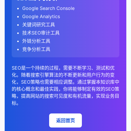
确显示。
标题标签
规范URL告诉搜索引擎索引哪个版本的页面。
：缺失、重复、过长或过短的标题标签。
更全面的参与度评估
分析链接来源的国家/地区分布。
：GA4的参与率提供了更全面
Analytics中直接的关键词数据有限。
热图
：显示用户在页面上的点击模式和注意力分
Brandwatch
内容类型分析
：
识别转化路径和关键转化页面。
分析关键词搜索量的季节性变化。
Google Search Console
B. 内容结构分析
的用户参与度评估，考虑了时间、互动和转化等多
元描述
：缺失、重复、过长或过短的元描述。
分析链接来源的行业分布。
布。
5. 提交和监控更改
在Universal Analytics中，可以在"获取" > "搜索
总结来说，规范URL是解决重复内容问题和集中链接
分析竞争对手使用的内容类型（如博客、指南、
分析转化漏斗，找出流失点。
这有助于规划内容和营销活动。
总结来说，SEO竞争分析是制定有效SEO策略的关键
Google Analytics
个因素。
分析标题层级（H1、H2、H3等）的使用。
控制台" > "查询"报告中查看一些关键词数据。
H1标签
：缺失、重复、多个H1标签等问题。
分析链接来源的网站类型（如博客、新闻网站、论
树状图
：显示层次结构数据，如网站结构、内容分
权益的重要工具。通过正确实施规范URL，网站管理
URL提交
视频、信息图表等）。
：
比较不同关键词和页面的转化表现。
步骤。通过全面分析竞争对手的关键词排名、内容策
关键词研究工具
更准确的用户行为分析
坛等）。
：GA4的基于事件的模型可
类等。
评估内容的可读性和格式（如段落长度、列表使
4. 分析搜索意图
员可以确保搜索引擎将链接权益集中到首选URL版
在GA4中，关键词数据更加有限，建议结合
图片优化
：缺失alt文本、未压缩图片、图片尺寸问
提交新页面或更新的页面以进行索引。
评估不同内容类型的表现。
略、链接概况、技术SEO和用户体验，你可以识别机
技术SEO审计工具
F. 技术SEO分析
以更准确地捕捉用户在单页应用和现代网站上的行
用、图片等）。
本，提高重要内容的排名潜力。规范URL应该是任何
Google Search Console进行关键词分析。
题等。
地图
：显示地理分布数据，如来自不同地区的流
信息型意图
：用户寻求信息或答案。
会、发现差距，并制定差异化的策略来提高你的搜索
内容质量分析
加速Google对重要页面的索引。
：
3. 分析竞争对手的外链概况
为。
外链分析工具
全面SEO策略的重要组成部分，特别是对于内容丰富
量。
检查内容的深度和全面性。
URL结构
：过长URL、非SEO友好URL、参数问题
检查爬行错误和索引问题。
可见度。定期进行竞争分析可以帮助你保持领先地
导航型意图
：用户试图访问特定网站。
更改地址工具
评估竞争对手内容的质量、原创性和价值。
：
5. 分析移动与桌面表现
比较外链指标
：
或动态生成的网站。
竞争分析工具
等。
需要调整分析方法
：从旧版分析工具迁移到GA4的
仪表板
：综合展示多个相关指标，提供整体性能视
评估页面速度和Core Web Vitals表现。
位，并适应不断变化的搜索环境。
C. 内容新鲜度分析
交易型意图
：用户准备购买产品或服务。
在网站迁移或域名更改时通知Google。
分析他们的内容结构、格式和可读性。
在"受众群体" > "移动" > "概述"报告中，分析有机
比较自己网站与竞争对手的外链数量、质量和多
网站需要调整其数据分析方法和指标解读。
图。
检查移动友好性和响应式设计。
C. 性能问题
商业调查型意图
：用户正在研究产品或服务，可能
分析内容的发布和更新日期。
内容更新频率
确保搜索排名和流量的平滑过渡。
：
搜索流量在不同设备上的表现。
样性。
总结来说，GA4中的跳出率（通过参与率间接反映）
分析网站架构和内部链接结构。
SEO是一个持续的过程，需要不断学习、测试和优
在未来购买。
SEO数据可视化工具
页面速度
：加载时间长、未优化的资源、渲染阻塞
识别需要更新的过时内容。
移除URL工具
分析竞争对手的内容更新频率。
：
比较移动、桌面和 tablet 设备的流量、跳出率、
识别差距和机会。
与旧版分析工具中的跳出率在定义和计算方法上有显
化。随着搜索引擎算法的不断更新和用户行为的变
分析搜索结果页面（SERPs）以确定主导的搜索意
资源等。
停留时间和转化率。
G. 链接分析
Google Data Studio
评估内容的时效性和相关性。
：免费的可视化工具，可以
请求从Google索引中移除特定URL。
评估他们的内容新鲜度和时效性。
分析竞争对手的链接来源
：
著差异。GA4采用了更全面的参与度评估方法，考虑
化，SEO策略也需要相应调整。通过掌握本知识库中
图。
Core Web Vitals
：LCP、FID、CLS问题。
连接多种数据源。
识别设备特定的问题和机会。
处理敏感信息泄露等紧急情况。
分析外链概况，包括数量、质量和多样性。
识别竞争对手的主要链接来源。
了停留时间、互动事件和转化等多个因素，而不仅仅
D. 内容重复分析
的核心概念和最佳实践，你将能够制定有效的SEO策
4. 分析竞争对手的链接策略
确保目标关键词的内容与搜索意图匹配。
服务器响应时间
：TTFB（Time to First Byte）问
Tableau
：强大的商业智能和可视化工具。
是页面浏览次数。这种变化反映了现代网站（特别是
识别高价值的链接来源。
找出你可以争取的高质量链接机会。
略，提高网站的搜索可见度和有机流量，实现业务目
6. 创建自定义报告和仪表板
识别网站内部的重复内容。
Google Search Console最佳实践
链接概况分析
：
题。
Power BI
：微软的商业分析工具，提供丰富的可
单页应用）的用户行为特点，提供了更准确的用户参
5. 组织和优先级排序
标。
分析锚文本分布。
分析竞争对手的链接策略
：
分析与竞争对手内容的相似性。
创建自定义报告，专注于对SEO最重要的指标。
定期检查GSC数据，至少每周一次。
比较你和竞争对手的外链数量、质量和多样性。
视化选项。
与度衡量标准。了解这些差异对于正确解读GA4数据
D. 移动友好性
监控竞争对手的链接策略。
了解竞争对手的链接建设策略。
创建关键词组
：
解决重复内容问题，提高内容独特性。
设置SEO仪表板，集中展示关键的SEO指标和趋
设置自定义提醒，及时了解重要问题。
分析链接增长趋势。
和制定有效的SEO策略至关重要。
SEMrush/Ahrefs/Moz
：SEO工具通常包含内置
移动兼容性问题。
识别他们使用的内容类型和链接获取方法。
将相似的关键词分组，便于内容规划。
返回首页
势。
4. 识别机会和问题
的可视化功能。
结合其他工具（如Google Analytics）进行综合分
链接来源分析
：
4. 分析竞争对手的内容
响应式设计问题。
每个组应该围绕一个核心主题或概念。
使用高级细分功能，分析特定用户群体的行为。