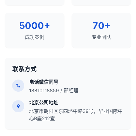
全面SEO工具
：SEMrush、Ahrefs、Moz Pro。
创建更有价值、更相关和更有效的内容，提高网站的
竞争分析工具
：SpyFu、SimilarWeb、
搜索可见度、用户参与度和转化率。内容分析应该是
iSpionage。
任何全面SEO策略的核心组成部分，需要定期进行以
5000+
70+
内容分析工具
：BuzzSumo、Clearscope、
适应不断变化的用户需求和搜索环境。
MarketMuse。
成功案例
专业团队
链接分析工具
：Ahrefs、Majestic、Moz Link
Explorer。
技术SEO工具
：Screaming Frog、Sitebulb、
PageSpeed Insights。
联系方式
总结来说，使用SEO工具进行竞争分析是了解竞争
电话微信同号
landscape、识别机会和威胁、制定差异化策略的重
18810118859 / 邢经理
要过程。通过全面分析竞争对手的关键词策略、内容
策略、链接策略、技术SEO和用户体验，你可以制定
北京公司地址
更有效的SEO计划，提高网站的搜索可见度和有机流
北京市朝阳区东四环中路39号，华业国际中
量。竞争分析应该是任何全面SEO策略的重要组成部
心B座212室
分，需要定期进行以适应不断变化的搜索环境和竞争
格局。