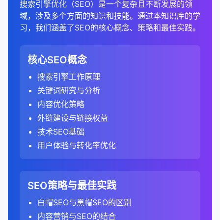
example.com/page 和 m.example.com/page
在页面中添加结构化数据标记（如JSON-LD、
URL检查工具
：
搜索引擎优化（SEO）是一个复杂且不断发展的领
Keyword Planner等工具的关键词建议功能。
键词排名、内容策略、链接概况和技术SEO的宝贵数
特点
：
分析竞争对手网站的技术SEO状况，包括页面速
避免过度使用结构化数据或标记不相关的内容。
移动友好性工具
：Google Mobile-Friendly
热图可以显示用户在页面上的点击模式和注意力分
技术SEO工具
专门的外链工具
Microdata或RDFa）。
：Screaming Frog、Sitebulb、
：Majestic、
1. 选择合适的SEO工具
serps对SEO的重要性：
域，涉及多个方面的知识和技能。通过本知识库的学
确保重定向到相关内容，避免将所有页面重定向到
检查特定URL的索引状态。
打印机友好版本
：
据，帮助全面了解竞争 landscape。
输入核心关键词，获取相关关键词建议。
2. 分析用户行为
度、移动友好性等。
GA4更关注用户参与度，而不仅仅是页面浏
Test、BrowserStack。
布。
PageSpeed Insights。
LinkResearchTools。
选择适合合你内容类型的结构化数据。
习，我们涵盖了SEO的核心概念、策略和最佳实践。
首页。
总结来说，结构化数据是SEO的重要组成部分，它帮
内容性能分析工具
：Google Analytics、Google
了解Google如何渲染和理解页面内容。
example.com/article 和
关注长尾关键词，它们通常竞争度较低，转化率
览。
排名目标
检查他们的网站架构、URL结构和内部链接。
：SEO的主要目标是提高网站在相关关键
跳出率分析
：
如何使用SEO工具进行竞争分析：
结构化数据工具
：Google Structured Data
竞争分析工具
免费工具
：Google Search Console、
：SEMrush、Ahrefs、SpyFu。
助搜索引擎更好地理解页面内容，并可能使搜索结果
Search Console、SEMrush Content
example.com/article?print=true
遵循最佳实践
：
3. 发现机会和问题
使用绝对URL，而不是使用相对URL。
提交URL以进行索引。
较高。
词的serps中的排名。
即使是单页会话，如果用户在页面上停留时间超
评估他们的索引覆盖率和爬行效率。
Testing Tool、Schema Markup Validator。
分析有机搜索流量的跳出率，了解用户对内容的
Ubersuggest、SmallSEOTools。
显示丰富片段，提高点击率和转化率。正确实施结构
Analytics。
1. 识别主要竞争对手
只标记页面上实际存在的内容。
网站地图报告
竞争对手分析
：
：
3. 分析数据
过10秒或触发了转化事件，也会被视为参与会
数据可视化可以帮助快速发现SEO机会和问题。
避免链式重定向（A → B → C），尽量直接重定向
核心SEO概念
如何实施规范URL：
相关性和质量的反应。
点击率
检查他们的结构化数据实施情况。
：serps中的位置和展示方式直接影响点击
化数据可以为网站带来明显的竞争优势，特别是在竞
内容优化工具
：Clearscope、MarketMuse、
2. 配置审计设置
2. 分析自己网站的外链概况
确保数据准确准确且与页面内容一致。
话。
（A → C）。
直接竞争对手
监控提交的网站地图状态。
使用SEO工具分析竞争对手排名的关键词。
：业务上的直接竞争对手。
率。
例如，通过比较不同页面的表现图表，可以识别表
比较不同页面和不同关键词的跳出率。
争激烈的行业。
A. 流量分析
搜索引擎工作原理
添加rel="canonical"标签
：
Frase、Surfer SEO。
6. 分析用户体验
设置爬行范围
：
避免使用误导性或不准确的标记。
GA4默认跟踪更多类型的互动事件，如页面滚
现异常的页面。
有机搜索竞争对手
了解Google从网站地图中索引了多少页面。
识别竞争对手排名良好但你尚未针对的关键词机
：在有机搜索结果中与你竞争的
在网站迁移后，保持301重定向至少1年，以确保搜
高跳出率可能表明内容与用户意图不匹配或用户
A. 基本外链指标
可见度
：在serps中占据多个位置（如有机结果、
关键词研究与分析
在HTML头部添加link标签，指定规范URL：
分析有机搜索流量的总体趋势和季节性变化。
内容审计工具
：Screaming Frog、Sitebulb、
动、视频播放等。
评估竞争对手网站的用户体验，包括导航、设计和
网站，即使它们不是直接的业务竞争对手。
会。
指定要审计的域名和子域名。
通过链接概览图，可以识别潜在的链接建设机会。
索引擎有足够的时间更新索引。
体验不佳。
测试和验证
：
知识面板、图片结果等）可以提高品牌可见度。
外链总数
：网站获得的总外链数量。
SEMrush Site Audit。
3. 监控技术问题
内容优化策略
识别表现最佳的页面和关键词。
使用HTTP头
：
内容布局。
问题关键词
使用SEO工具识别竞争对手
：
：
设置爬行限制（如页面数量、深度）。
停留时间分析
：
两种定义的主要区别：
使用相关测试工具验证标记。
更新内部链接，指向新URL，而不是依赖重定向。
用户体验
：serps的结构和内容直接影响用户体验
唯一域名数
：链接到网站的唯一域名数量。
4. 提高沟通效率
关键词研究工具
：SEMrush、Ahrefs、Moz
外链建设与链接权益
分析流量来源（如不同搜索引擎、不同国家/地
移动可用性报告
：
对于非HTML文件（如PDF），可以使用HTTP
分析他们的转化率优化策略。
查找用户在搜索中提出的问题。
使用SEMrush、Ahrefs等工具的竞争对手分析
配置排除规则，排除不需要审计的页面。
分析有机搜索访客的平均停留时间。
在相关搜索控制台中监控结构化数据报告。
和转化率。
Keyword Explorer。
监控重定向状态，确保它们正常工作。
跟踪模型
区）。
引用域与外链比例
：
：评估链接多样性。
技术SEO基础
头指定规范URL：
可视化使SEO数据和洞察更容易传达给非技术人员
检查网站在移动设备上的可用性问题。
评估他们的移动端体验。
功能。
这些关键词可以用于创建FAQ页面和回答式内
设置用户代理
：
较长的停留时间通常表明内容有价值且引人入
竞争分析
竞争分析工具
：分析serps可以帮助了解竞争对手的策
：SEMrush、Ahrefs、BuzzSumo。
总结来说，丰富片段是增强强搜索结果的有效方式，
比较有机搜索与其他渠道的表现。
nofollow与dofollow比例
Universal Analytics：基于会话和页面浏览的跟
：了解链接的价值分
和决策者。
在搜索控制台中提交地址地址更改，通知搜索引擎
用户体验与转化率优化
修复移动兼容性问题，提高移动用户体验。
通过搜索控制台
：
容。
输入你的域名，工具会自动识别主要的有机搜索
胜。
选择要模拟的搜索引擎爬虫（如
7. 监控社交媒体和品牌存在
略和表现。
可以可以提高点击率、提供更多信息并增加搜索可见
布。
踪模型。
网站已迁移。
图表和图形通常比表格和数字更容易理解和记忆。
Core Web Vitals报告
竞争对手。
：
可以在搜索控制台中设置参数处理规则，自动处
B. 排名分析
2. 分析内容性能
Googlebot）。
比较不同页面和不同关键词的停留时间。
性。通过正确实施结构化数据，网站所有者所有者可
3. 分析关键词指标
GA4：基于事件的跟踪模型，将所有用户互动
分析竞争对手的社交媒体存在和活动。
如何优化serps表现：
这可以帮助获得对SEO项目的支持和资源。
理某些类型的URL参数。
B. 链接质量分析
301重定向与其他重定向类型的区别：
手动识别竞争对手
监控网站的Core Web Vitals表现。
：
或使用默认用户代理进行全面审计。
监控目标关键词的排名变化。
页面浏览量和会话深度
：
以为用户提供更好的搜索体验，同时同时获得潜在的
A. 流量和排名分析
都视为事件。
评估他们的品牌提及和声誉。
搜索量
SEO策略与最佳实践
：
识别需要优化的页面，以提高用户体验和排名。
搜索核心业务关键词，识别排名靠前的网站。
域名权威性
：使用工具的域名权威性指标（如
优化有机搜索排名，争取前10位的位置。
规范URL的最佳实践：
配置高级设置
：
SEO优势。虽然丰富片段不直接影响排名，但它们可
分析排名变化的原因（如算法更新、内容更改、链
5. 支持数据驱动决策
302重定向
：临时重定向，告诉搜索引擎资源只是
分析有机搜索访客的平均页面浏览量和会话深
识别带来最多有机搜索流量的页面。
定义方式
：
分析他们的内容在社交媒体上的表现。
了解每月搜索特定关键词的次数。
Ahrefs DR、Moz DA）评估链接来源的质量。
安全问题报告
分析行业报告和目录，识别主要参与者。
白帽SEO与黑帽SEO的区别
：
以显著提高搜索结果的吸引力和实用性。
接建设）。
暂时移动，不应将链接权益转移到新URL。
度。
启用JavaScript渲染，以审计JavaScript生成
实施结构化数据，获取丰富片段。
数据可视化使基于数据的决策更容易。
始终使用绝对URL，而不是相对URL。
分析这些页面的排名关键词和搜索量。
Universal Analytics：关注单页会话与多页会话
高搜索量通常意味着更多的潜在流量，但也意味
页面权威性
：评估具体链接页面的权威性。
监控网站是否存在安全问题。
内容营销与SEO的结合
的内容。
识别排名下降的页面，并找出原因。
8. 综合分析和策略制定
这些指标反映了用户对网站内容的兴趣和参与