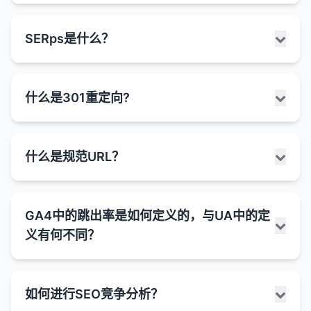
面内容。它使用特定的标记语言来描述页面上的信
息，使搜索引擎能够更准确索引和显示内容。
丰富片段是搜索引擎结果页面中显示的增强型搜索结
SERps是什么？
结构化数据的作用：
果，它们包含额外的信息和视觉元素，超出了标准的
标题、URL和元描述。这些额外信息通过结构化数据
帮助搜索引擎理解内容
：结构化数据提供了额外的
标记提供，帮助用户更快地找到相关信息，并可能提
上下文信息，帮助搜索引擎更准确地理解页面内
serps是Search Engine Engine Results pages的缩
高点击率。
什么是301重定向?
容。
写，指的是用户在搜索引擎中输入查询后显示的结果
丰富片段的类型：
页面。serps是用户与搜索引擎交互的主要界面，也
获取丰富片段
：正确实施结构化数据可以使搜索结
是SEO的核心关注点。
果显示丰富片段，如星级评分、价格、事件信息
星级评分
：
301重定向是一种HTTP状态码，表示网页或资源已被
什么是规范URL？
等，提高点击率。
serps的主要组成部分：
永久移动到新位置。当服务器返回301状态码时，它
显示产品、服务或内容的星级评分（通常是1-5
会告诉浏览器和搜索引擎该资源的新URL，浏览器会
改善搜索可见性
：丰富片段可以使搜索结果更加突
星）。
搜索框
：用户输入搜索查询的地方，通常位于页面
自动将用户重定向到新位置。
出，吸引更多用户点击。
常见于于评论、产品和食谱等类型的内容。
顶部。
规范URL是指对于内容相同或非常相似的多个URL，
GA4中的跳出率是如何定义的，与UA中的定
支持特殊搜索功能
：结构化数据是获取某些特殊特
301重定向的作用：
网站管理员员指定的首选URL版本。它通过在HTML
产品信息
：
有机搜索结果
：
殊搜索功能的必要条件，如语音搜索结果等。
义有何不同？
头部添加rel="canonical"标签来实现，告诉搜索引擎
显示产品价格、库存状态、品牌等信息。
搜索引擎算法认为与用户查询最相关的网页。
维护用户体验
：当页面URL更改时，301重定向可
哪个URL应该被视为原始或主要版本。
提高转化率
：通过显示更多相关信息（如价格、库
有助于电子商务网站吸引潜在买家。
以确保用户不会看到404错误页面，而是被自动引
通常包含标题、URL、元描述和可能的丰富片
存状态、评分等），丰富片段可以提高搜索结果的
导到正确的页面。
规范URL的作用：
段。
跳出率是衡量用户在网站上行为的重要指标，但在不
食谱信息
：
点击率和转化率。
如何进行SEO竞争分析？
同的分析工具中的定义有所不同。这些差异主要源于
有机搜索结果的排名是SEO的主要目标。
保留SEO价值
：301重定向告诉搜索引擎将旧URL
显示烹饪时间、难度级别、卡路里含量等。
解决重复内容问题
：