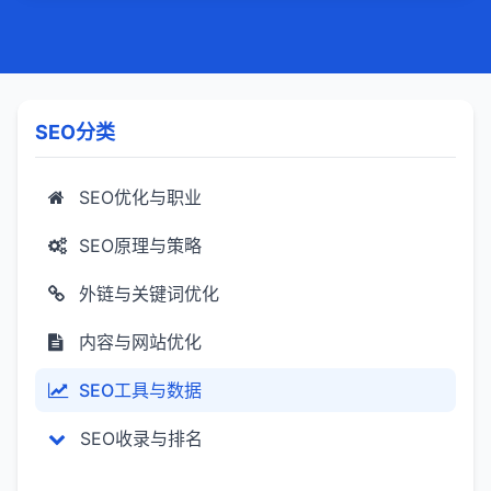
面都能被搜索引擎爬虫轻松访问和索引。合
理使用内部链接，构建良好的站内链接体
系。3,代码优化：精简网站代码，提高页面加
载速度，同时确保代码符合搜索引擎的抓取
标准，如使用语义化HTML标签、合理设置
SEO分类
robots.txt文件等。4,URL优化：设计简洁、
有意义的URL结构，包含关键词，便于用户
和搜索引擎理解页面内容。5,用户体验优化：
SEO优化与职业
优化网站的视觉设计、交互方式等，提升用
户访问体验，降低跳出率，提高用户满意度
SEO原理与策略
和留存率。
外链与关键词优化
内容与网站优化
SEO工具与数据
SEO收录与排名